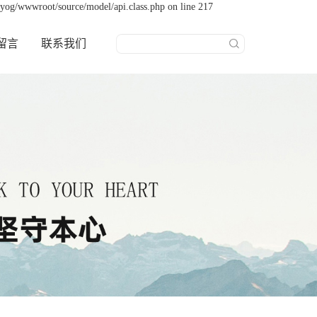
yog/wwwroot/source/model/api.class.php on line 217
留言
联系我们