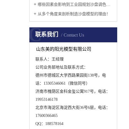
哪些因素会影响到工业园规划沙盘调色的问题呢?
从多个角度来剖析制造沙盘模型的理由！
C
联系我们
Contact Us
山东美的阳光模型有限公司
联系人：王经理
公司业务部地址及联系方式：
德州市德城区大学西路果园街138号，电
话：13305346061（微信同号）
济南市槐荫区金科金玺公寓917号，电话：
19953146178
北京市海淀区海淀西大街36号6层，电话：
17600366465
QQ：188578164