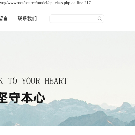
yog/wwwroot/source/model/api.class.php on line 217
留言
联系我们