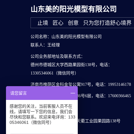
山东美的阳光模型有限公司
止境 匠心 创意 只为您打造舒心境界
公司名称：山东美的阳光模型有限公司
联系人：王经理
公司业务部地址及联系方式：
德州市德城区大学西路果园街138号，电话：
13305346061（微信同号）
济南市槐荫区金科金玺公寓917号，电话：19953146178
请您留言
北京市海淀区海淀西大街36号6层，电话：17600366465
QQ：188578164
感谢您的关注，当前客服人员不在
线，请填写一下您的信息，我们会
邮箱：dzmdmx@163.com
尽快和您联系。欢迎来电详询：133
生产基地：德州市德城区天衢工业园果园路138号
05346061（微信同号）