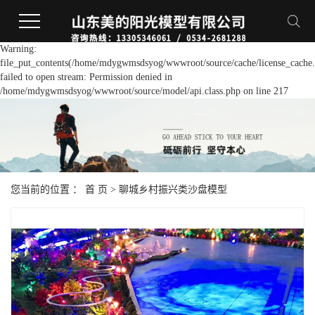
Warning:
file_put_contents(/home/mdygwmsdsyog/wwwroot/source/cache/license_cache.
failed to open stream: Permission denied in
/home/mdygwmsdsyog/wwwroot/source/model/api.class.php on line 217
您当前的位置 ：
首 页
>
聊城乡村振兴类沙盘模型