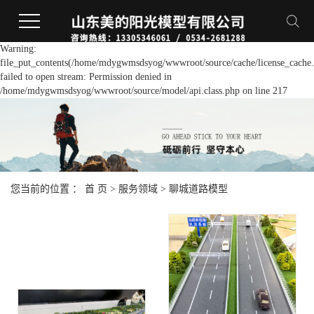
Warning:
file_put_contents(/home/mdygwmsdsyog/wwwroot/source/cache/license_cache.
failed to open stream: Permission denied in
/home/mdygwmsdsyog/wwwroot/source/model/api.class.php on line 217
您当前的位置 ：
首 页
>
服务领域
>
聊城道路模型