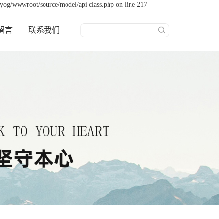
yog/wwwroot/source/model/api.class.php on line 217
留言
联系我们