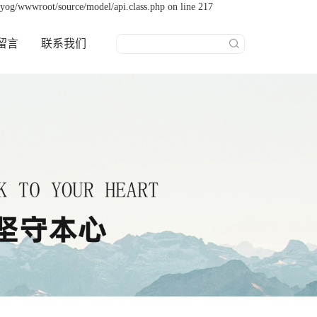
yog/wwwroot/source/model/api.class.php on line 217
留言
联系我们