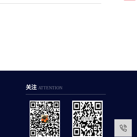
关注
ATTENTION
1